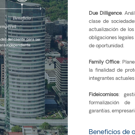
Due Dilligence
. Anál
clase de sociedade
actualización de los
obligaciones legales 
des del cliente, para ser
de oportunidad.
era independiente.
Family Office
: Plane
la finalidad de pro
integrantes actuales
Fideicomisos
: gest
formalización de f
garantías, empresari
Beneficios de 