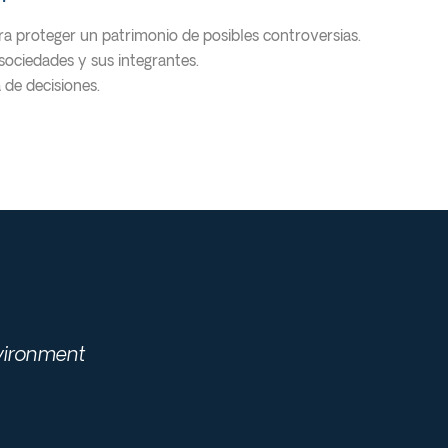
ra proteger un patrimonio de posibles controversias.
sociedades y sus integrantes.
 de decisiones.
nvironment